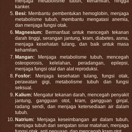
menjaga metabolisme tubuh, kehamilan, hingga
kanker.
Besi
:
Membantu pembentukan hemoglobin, menjaga
metabolisme tubuh, membantu mengatasi anemia,
dan menjaga fungsi otak.
Magnesium
:
Bermanfaat untuk mencegah tekanan
darah tinggi, serangan jantung, kram, diabetes, asma,
menjaga kesehatan tulang, dan baik untuk masa
kehamilan.
Mangan
:
Menjaga metabolisme tubuh, mencegah
osteoporosis, kelelahan, peradangan, epilepsi,
menjaga fungsi otal dan alat reproduksi.
Fosfor
:
Menjaga kesehatan tulang, fungsi otak,
perawatan gigi, metabolisme tubuh dan fungsi
seksual.
Kalium
:
Mengatur tekanan darah, mencegah penyakit
jantung, gangguan otot, kram, gangguan ginjal,
radang sendi, dan menjaga ketersediaan air dalam
tubuh.
Natrium
:
Menjaga keseimbangan air dalam tubuh,
menjaga tubuh dari sengatan sinar matahari, menjaga
fungsi otak, anti penuaan, dan mencegah kram otot.