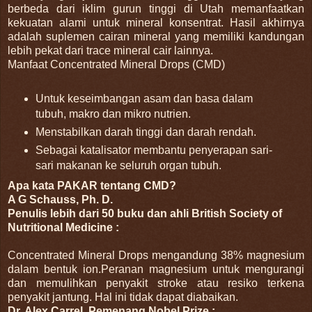
berbeda dari iklim gurun tinggi di Utah memanfaatkan
kekuatan alami untuk mineral konsentrat. Hasil akhirnya
adalah suplemen cairan mineral yang memiliki kandungan
lebih pekat dari trace mineral cair lainnya.
Manfaat Concentrated Mineral Drops (CMD)
Untuk keseimbangan asam dan basa dalam
tubuh, makro dan mikro nutrien.
Menstabilkan darah tinggi dan darah rendah.
Sebagai katalisator membantu penyerapan sari-
sari makanan ke seluruh organ tubuh.
Apa kata PAKAR tentang CMD?
A G Schauss, Ph. D.
Penulis lebih dari 50 buku dan ahli British Society of
Nutritional Medicine :
Concentrated Mineral Drops mengandung 38% magnesium
dalam bentuk ion.Peranan magnesium untuk mengurangi
dan memulihkan penyakit stroke atau resiko terkena
penyakit jantung. Hal ini tidak dapat diabaikan.
Dr. Alex Carrel, Pemenang Nobel Prize :