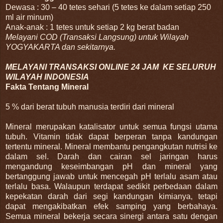
Dewasa : 30 – 40 tetes sehari (5 tetes ke dalam setiap 250
ml air minum)
Anak-anak : 1 tetes untuk setiap 2 kg berat badan
Melayani COD (Transaksi Langsung) untuk Wilayah
YOGYAKARTA dan sekitarnya.
MELAYANI TRANSAKSI ONLINE 24 JAM KE SELURUH
WILAYAH INDONESIA
Fakta Tentang Mineral
5 % dari berat tubuh manusia terdiri dari mineral
Mineral merupakan katalisator untuk semua fungsi utama
tubuh. Vitamin tidak dapat berperan tanpa kandungan
tertentu mineral. Mineral membantu pengangkutan nutrisi ke
dalam sel. Darah dan cairan sel jaringan harus
mengandung keseimbangan pH dan mineral yang
bertanggung jawab untuk mencegah pH terlalu asam atau
terlalu basa. Walaupun terdapat sedikit perbedaan dalam
kepekatan darah dari segi kandungan kimianya, tetapi
dapat mengakibatkan efek samping yang berbahaya.
Semua mineral bekerja secara sinergi antara satu dengan