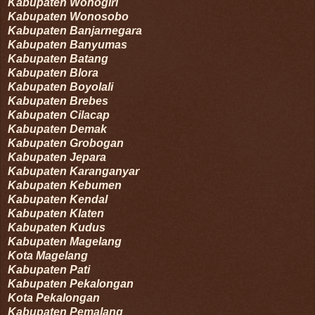
Kabupaten
Wonogiri
Kabupaten
Wonosobo
Kabupaten
Banjarnegara
Kabupaten
Banyumas
Kabupaten
Batang
Kabupaten
Blora
Kabupaten
Boyolali
Kabupaten
Brebes
Kabupaten
Cilacap
Kabupaten
Demak
Kabupaten
Grobogan
Kabupaten
Jepara
Kabupaten
Karanganyar
Kabupaten
Kebumen
Kabupaten
Kendal
Kabupaten
Klaten
Kabupaten
Kudus
Kabupaten
Magelang
Kota
Magelang
Kabupaten
Pati
Kabupaten
Pekalongan
Kota
Pekalongan
Kabupaten
Pemalang