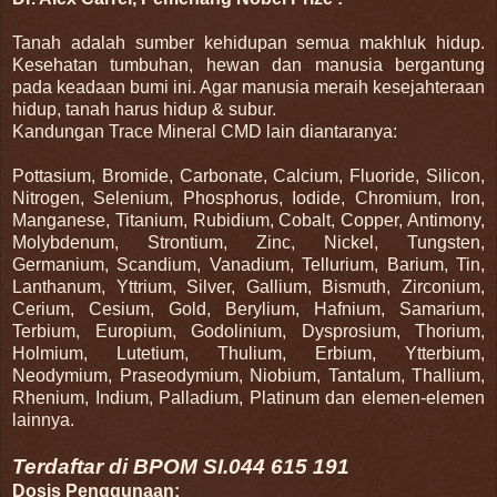
Tanah adalah sumber kehidupan semua makhluk hidup.
Kesehatan tumbuhan, hewan dan manusia bergantung
pada keadaan bumi ini. Agar manusia meraih kesejahteraan
hidup, tanah harus hidup & subur.
Kandungan Trace Mineral CMD lain diantaranya:
Pottasium, Bromide, Carbonate, Calcium, Fluoride, Silicon,
Nitrogen, Selenium, Phosphorus, Iodide, Chromium, Iron,
Manganese, Titanium, Rubidium, Cobalt, Copper, Antimony,
Molybdenum, Strontium, Zinc, Nickel, Tungsten,
Germanium, Scandium, Vanadium, Tellurium, Barium, Tin,
Lanthanum, Yttrium, Silver, Gallium, Bismuth, Zirconium,
Cerium, Cesium, Gold, Berylium, Hafnium, Samarium,
Terbium, Europium, Godolinium, Dysprosium, Thorium,
Holmium, Lutetium, Thulium, Erbium, Ytterbium,
Neodymium, Praseodymium, Niobium, Tantalum, Thallium,
Rhenium, Indium, Palladium, Platinum dan elemen-elemen
lainnya.
Terdaftar di BPOM SI.044 615 191
Dosis Penggunaan: