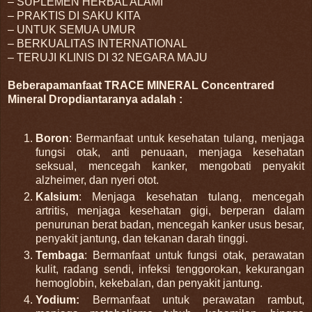
– SUPLEMEN HERBAL ALAMI
– PRAKTIS DI SAKU KITA
– UNTUK SEMUA UMUR
– BERKUALITAS INTERNATIONAL
– TERUJI KLINIS DI 32 NEGARA MAJU
Beberapa
manfaat TRACE MINERAL Concentrared
Mineral Drop
diantaranya adalah :
Boron
: Bermanfaat untuk kesehatan tulang, menjaga
fungsi otak, anti penuaan, menjaga kesehatan
seksual, mencegah kanker, mengobati penyakit
alzheimer, dan nyeri otot.
Kalsium
: Menjaga kesehatan tulang, mencegah
artritis, menjaga kesehatan gigi, berperan dalam
penurunan berat badan, mencegah kanker usus besar,
penyakit jantung, dan tekanan darah tinggi.
Tembaga
: Bermanfaat untuk fungsi otak, perawatan
kulit, radang sendi, infeksi tenggorokan, kekurangan
hemoglobin, kekebalan, dan penyakit jantung.
Yodium
:
Bermanfaat untuk perawatan rambut,