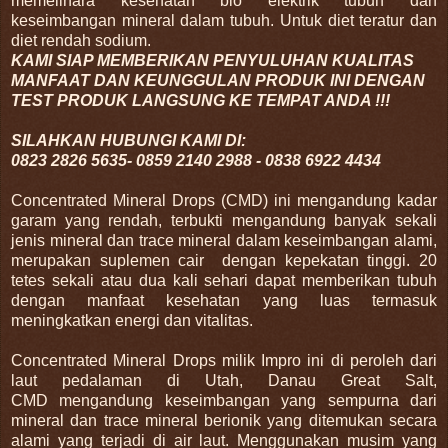
memelihara kesehatan bio elektrik tubuh dan
keseimbangan mineral dalam tubuh. Untuk diet teratur dan
diet rendah sodium.
KAMI SIAP MEMBERIKAN PENYULUHAN KUALITAS
MANFAAT DAN KEUNGGULAN PRODUK INI DENGAN
TEST PRODUK LANGSUNG KE TEMPAT ANDA !!!
SILAHKAN
HUBUNGI KAMI DI:
0823 2826 5635- 0859 2140 2988 - 0838 6922 4434
Concentrated Mineral Drops (CMD) ini mengandung kadar
garam yang rendah, terbukti mengandung banyak sekali
jenis mineral dan trace mineral dalam keseimbangan alami,
merupakan suplemen cair dengan kepekatan tinggi. 20
tetes sekali atau dua kali sehari dapat memberikan tubuh
dengan manfaat kesehatan yang luas termasuk
meningkatkan energi dan vitalitas.
Concentrated Mineral Drops milik Impro ini di peroleh dari
laut pedalaman di Utah, Danau Great Salt,
CMD mengandung keseimbangan yang sempurna dari
mineral dan trace mineral berionik yang ditemukan secara
alami yang terjadi di air laut. Menggunakan musim yang